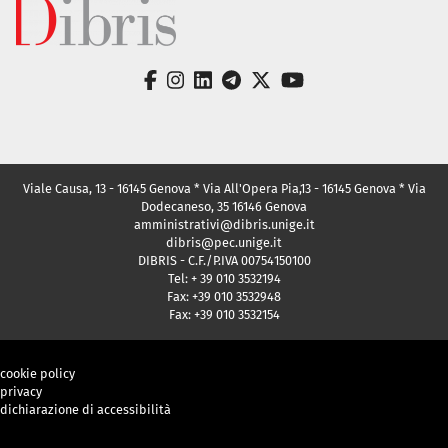
facebook
instagram
linkedin
telegram
twitter
youtube
Viale Causa, 13 - 16145 Genova * Via All'Opera Pia,13 - 16145 Genova * Via
Dodecaneso, 35 16146 Genova
amministrativi@dibris.unige.it
dibris@pec.unige.it
DIBRIS - C.F./P.IVA 00754150100
Tel: + 39 010 3532194
Fax: +39 010 3532948
Fax: +39 010 3532154
cookie policy
privacy
dichiarazione di accessibilità