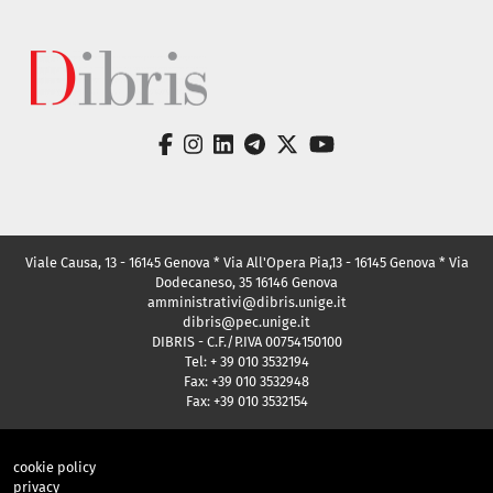
facebook
instagram
linkedin
telegram
twitter
youtube
Viale Causa, 13 - 16145 Genova * Via All'Opera Pia,13 - 16145 Genova * Via
Dodecaneso, 35 16146 Genova
amministrativi@dibris.unige.it
dibris@pec.unige.it
DIBRIS - C.F./P.IVA 00754150100
Tel: + 39 010 3532194
Fax: +39 010 3532948
Fax: +39 010 3532154
cookie policy
privacy